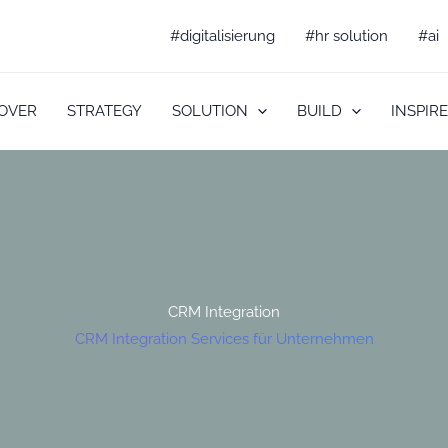
#digitalisierung
#hr solution
#ai
OVER
STRATEGY
SOLUTION
BUILD
INSPIRE
CRM Integration
CRM Integration Services für Unternehmen