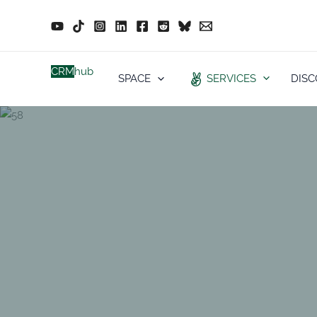
Zum
Inhalt
springen
CRM
hub
SERVICES
SPACE
DISC