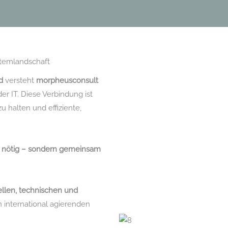
stemlandschaft
d
versteht
morpheusconsult
er IT. Diese Verbindung ist
 halten und effiziente,
s nötig – sondern gemeinsam
llen, technischen und
n international agierenden