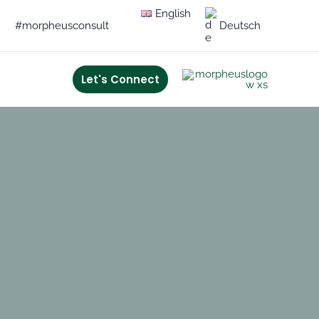
English
#morpheusconsult
Deutsch
Let's Connect