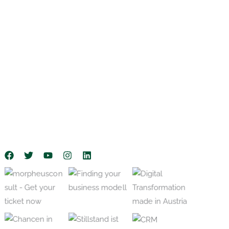
Ask for your
No Caption
free digital
No Caption
business
check
No Caption
No Caption